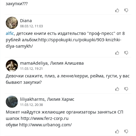
закупки???
Diana
08.03.12, 11:03
alfic
, детские книги есть издательство "проф-пресс" от 8
рублей альбом:http://sppokupki.ru/pokupki/903-knizhki-
dlya-samykh/
mamaAdeliya, Лилия Алишева
11.03.12, 19:21
Девочки скажите, плиз, а ленне/керри, рейма, густи, у вас
бывают закупки?
liliyakharms, Лилия Хармс
11.03.12, 20:38
Может найдутся желающие организаторы заняться СП
шапок http://www.ferz-corp.ru
обуви http://www.urbanog.com/