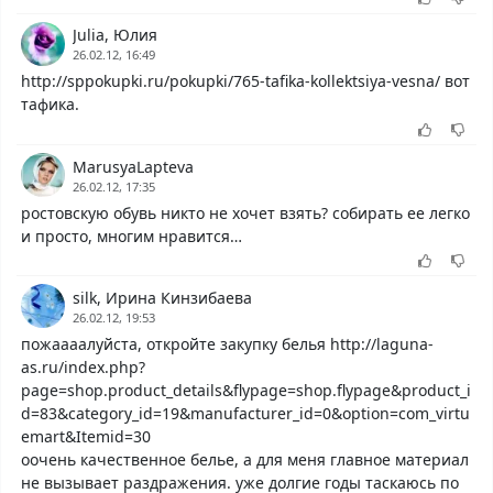
Julia, Юлия
26.02.12, 16:49
http://sppokupki.ru/pokupki/765-tafika-kollektsiya-vesna/ вот
тафика.
MarusyaLapteva
26.02.12, 17:35
ростовскую обувь никто не хочет взять? собирать ее легко
и просто, многим нравится…
silk, Ирина Кинзибаева
26.02.12, 19:53
пожаааалуйста, откройте закупку белья http://laguna-
as.ru/index.php?
page=shop.product_details&flypage=shop.flypage&product_i
d=83&category_id=19&manufacturer_id=0&option=com_virtu
emart&Itemid=30
оочень качественное белье, а для меня главное материал
не вызывает раздражения. уже долгие годы таскаюсь по