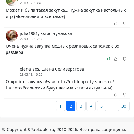
28.03.12, 13:46
Может и была такая закупка… Нужна закупка настольных
игр (Монополия и все такое)
julia1981, юлия чумакова
29.03.12, 15:37
Очень нужна закупка модных резиновых сапожек с 35
размера!
+1
elena_ses, Елена Селиверстова
29.03.12, 16:05
Откройте закупку обуви http://goldenparty-shoes.ru/
На лето босоножки будут весьма кстати актуальны)
...
1
2
3
4
5
30
© Copyright SPpokupki.ru, 2010-2026. Все права защищены.