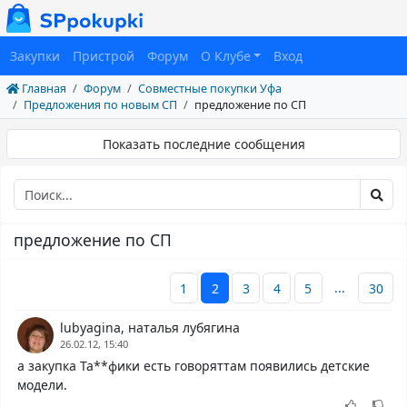
Закупки
Пристрой
Форум
О Клубе
Вход
Главная
Форум
Совместные покупки Уфа
Предложения по новым СП
предложение по СП
Показать последние сообщения
предложение по СП
...
1
2
3
4
5
30
lubyagina, наталья лубягина
26.02.12, 15:40
а закупка Та**фики есть говоряттам появились детские
модели.