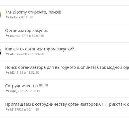
TM-Bloomy откройте, плиз!!!!
tinka в 07.11.20
Организатор закупок
mamba1717 в 30.09.20
Как стать организатором закупки?
Alsusha2000 в 10.06.20
Поиск организатора для выгодного шопинга! Сток модной о
id243131 в 11.02.20
Сотрудничество !!!!!!!!
ogn_2175 в 12.12.19
Приглашаем к сотрудничеству организаторов СП. Трикотаж с
id197923 в 03.11.19