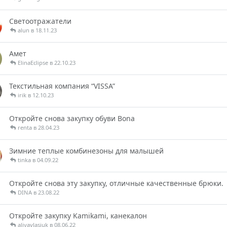
Светоотражатели
alun в 18.11.23
Амет
ElinaEclipse в 22.10.23
Текстильная компания “VISSA”
irik в 12.10.23
Откройте снова закупку обуви Bona
renta в 28.04.23
Зимние теплые комбинезоны для малышей
tinka в 04.09.22
Откройте снова эту закупку, отличные качественные брюки.
DINA в 23.08.22
Откройте закупку Kamikami, канекалон
aliyavlasjuk в 08.06.22