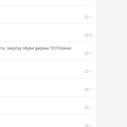
1
3
та, закупку обуви фирмы ТОТОлини.
1
1
1
1
1