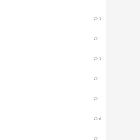
3
1
3
1
1
6
1