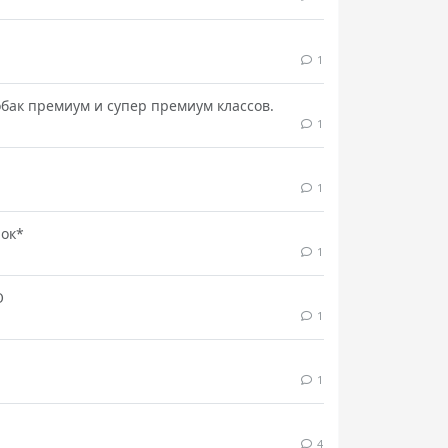
1
обак премиум и супер премиум классов.
1
1
шок*
1
О
1
1
4