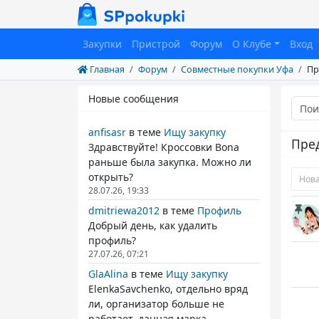
Закупки
Пристрой
Форум
О Клубе
Вход
Главная
Форум
Совместные покупки Уфа
Пр
Новые сообщения
anfisasr
в теме
Ищу закупку
Пре
Здравствуйте! Кроссовки Bona
раньше была закупка. Можно ли
открыть?
Нова
28.07.26, 19:33
dmitriewa2012
в теме
Профиль
Добрый день, как удалить
профиль?
27.07.26, 07:21
GlaAlina
в теме
Ищу закупку
ElenkaSavchenko, отдельно вряд
ли, организатор больше не
работает. данная марка