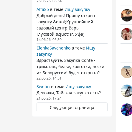
26.06.26, 08:54
Alfa85
в теме
Ищу закупку
Добрый день! Прошу открыт
закупку &quot;Крупнейший
садовый центр Веры
Глуховой.&quot; (г. Уфа)
14.06.26, 05:30
ElenkaSavchenko
в теме
Ищу
закупку
Здраствуйте. Закупка Conte -
трикотаж, белье, колготки, носки
из Белоруссии! будет открыта?
22.05.26, 14:51
Swetin
в теме
Ищу закупку
Девочки, Тайская закупка есть?
21.05.26, 17:24
Следующая страница