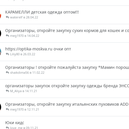
КАРАМЕЛЛИ детская одежда оптом!!!
waterelf в 28.04.22
Организаторы, откройте закупку сухих кормов для кошек и с
meg1970 в 14.04.22
https://optika-moskva.ru очки опт
Liliy80 в 26.03.22
Организаторы ! откройте пожалуйста закупку *Мамин поро
shaikdima56 в 11.02.22
организаторы закупок откройте закупку одежды бренда ЭНС
M_Aliya в 14.11.21
Организаторы, откройте закупку итальянских пуховиков ADD
meg1970 в 12.11.21
Юки кидс
love_me в 09.11.21