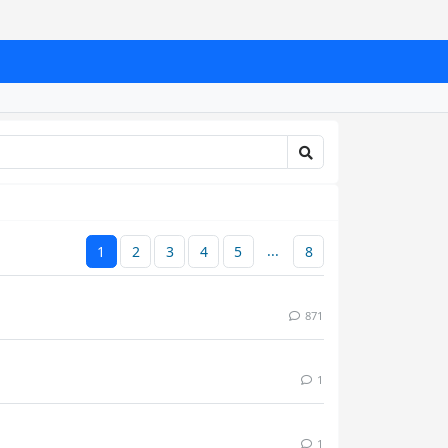
...
1
2
3
4
5
8
871
1
1