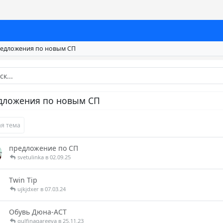
едложения по новым СП
дложения по новым СП
я тема
предложение по СП
svetulinka в 02.09.25
Twin Tip
ujkjdxer в 07.03.24
Обувь Дюна-АСТ
gulfinagareeva в 25.11.23