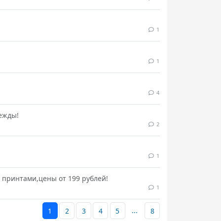
1
1
4
дежды!
2
1
 принтами,цены от 199 рублей!
1
...
1
2
3
4
5
8