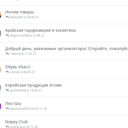
Интим товары
MamaEN в 29.08.21
Арабская парфюмерия и косиетика
Regina16058 в 12.08.21
Добрый день, уважаемые организаторы! Откройте, пожалуйс
1albina в 11.05.21
Обувь Vitacci
clonek в 06.05.21
Корейская продукция Атоми
gulshat506 в 14.04.21
Люстры
alsumuha2013 в 25.11.20
Nappy Club
ilmirena в 16.11.20