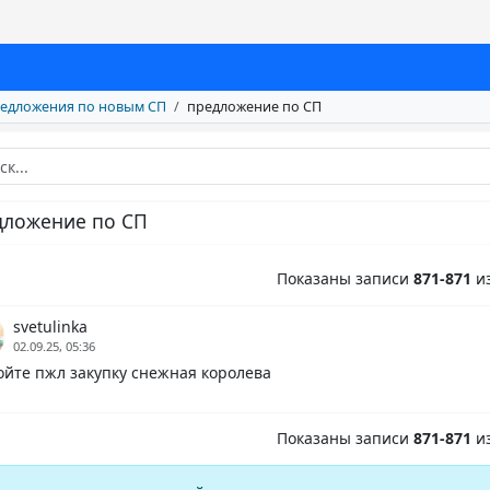
едложения по новым СП
предложение по СП
дложение по СП
Показаны записи
871-871
и
svetulinka
02.09.25, 05:36
ойте пжл закупку снежная королева
Показаны записи
871-871
и