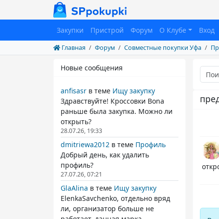
Закупки
Пристрой
Форум
О Клубе
Вход
Главная
Форум
Совместные покупки Уфа
Пр
Новые сообщения
anfisasr
в теме
Ищу закупку
пре
Здравствуйте! Кроссовки Bona
раньше была закупка. Можно ли
открыть?
28.07.26, 19:33
dmitriewa2012
в теме
Профиль
Добрый день, как удалить
профиль?
откр
27.07.26, 07:21
GlaAlina
в теме
Ищу закупку
ElenkaSavchenko, отдельно вряд
ли, организатор больше не
работает. данная марка