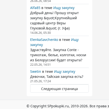
26.06.26, 08:54
Alfa85
в теме
Ищу закупку
Добрый день! Прошу открыт
закупку &quot;Крупнейший
садовый центр Веры
Глуховой.&quot; (г. Уфа)
14.06.26, 05:30
ElenkaSavchenko
в теме
Ищу
закупку
Здраствуйте. Закупка Conte -
трикотаж, белье, колготки, носки
из Белоруссии! будет открыта?
22.05.26, 14:51
Swetin
в теме
Ищу закупку
Девочки, Тайская закупка есть?
21.05.26, 17:24
Следующая страница
© Copyright SPpokupki.ru, 2010-2026. Все прав