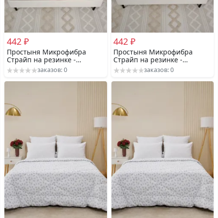
442 ₽
442 ₽
Простыня Микрофибра
Простыня Микрофибра
Страйп на резинке -
Страйп на резинке -
Шоколад 1х1
Морская волна 1х1
заказов: 0
заказов: 0