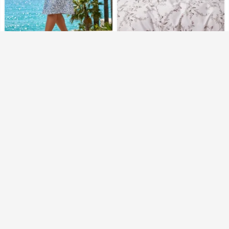
988 ₽
2 405 ₽
Платье мод.2233/2
Постельное белье сатин
элит на молнии - Нордик
заказов: 0
заказов: 0