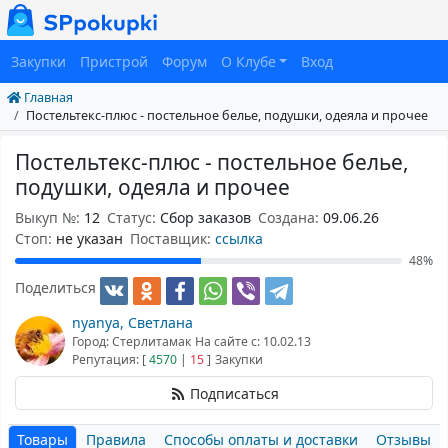
Закупки
Пристрой
Форум
О Клубе
Вход
Главная
Постельтекс-плюс - постельное белье, подушки, одеяла и прочее
Постельтекс-плюс - постельное белье,
подушки, одеяла и прочее
Выкуп №:
12
Статус:
Сбор заказов
Создана:
09.06.26
Cтоп:
не указан
Поставщик:
ссылка
48%
Поделиться
nyanya, Светлана
Город: Стерлитамак
На сайте с: 10.02.13
Репутация: [
4570
|
15
]
Закупки
Подписаться
Товары
Правила
Способы оплаты и доставки
Отзывы