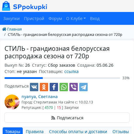
Закупки
Пристрой
Форум
О Клубе
Вход
Главная
СТИЛЬ - грандиозная белорусская распродажа сезона от 720р
СТИЛЬ - грандиозная белорусская
распродажа сезона от 720р
Выкуп №:
26
Статус:
Сбор заказов
Создана:
05.06.26
Cтоп:
не указан
Поставщик:
ссылка
33%
Поделиться
nyanya, Светлана
Город: Стерлитамак
На сайте с: 10.02.13
Репутация: [
4570
|
15
]
Закупки
Подписаться
Товары
Правила
Способы оплаты и доставки
Отзывы