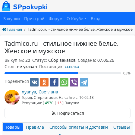
Закупки
Пристрой
Форум
О Клубе
Вход
Главная
Tadmico.ru - стильное нижнее белье. Женское и мужское
Tadmico.ru - стильное нижнее белье.
Женское и мужское
Выкуп №:
20
Статус:
Сбор заказов
Создана:
07.06.26
Cтоп:
не указан
Поставщик:
ссылка
63%
Поделиться
nyanya, Светлана
Город: Стерлитамак
На сайте с: 10.02.13
Репутация: [
4570
|
15
]
Закупки
Подписаться
Товары
Правила
Способы оплаты и доставки
Отзывы