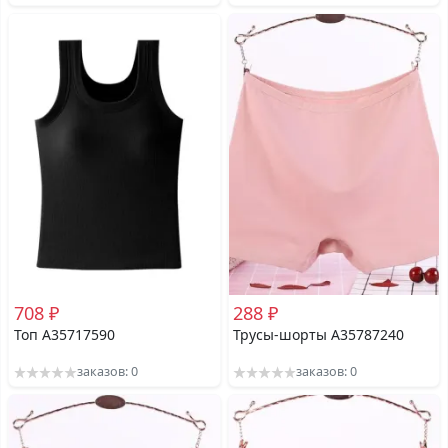
708 ₽
288 ₽
Топ A35717590
Трусы-шорты A35787240
заказов: 0
заказов: 0