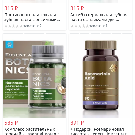
315 ₽
315 ₽
Противовоспалительная
Антибактериальная зубная
зубная паста с энзимами
паста с энзимами для
для профилактики
комплексного ухода и
заказов: 2
заказов: 1
заболеваний пародонта
защиты от кариеса 90гр -
90гр - Siberian Code
Siberian Code
585 ₽
891 ₽
Комплекс растительных
+ Подарок. Розмариновая
горечей - Essential Botanics
кислота - Expert Line 90 капс.