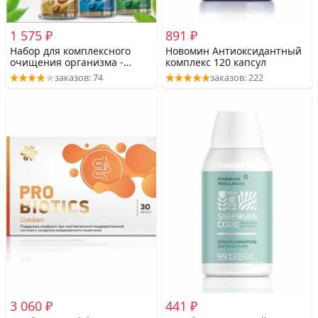
1 575 ₽
891 ₽
Набор для комплексного
Новомин Антиоксидантный
очищения организма -
комплекс 120 капсул
Истоки чистоты 180 капсул
заказов: 74
заказов: 222
(60 капсул в каждой
формуле)
3 060 ₽
441 ₽