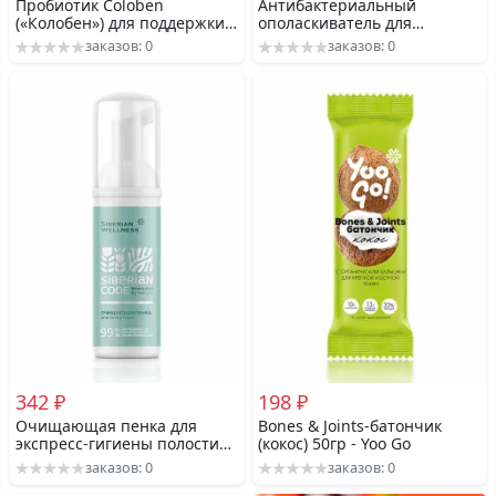
Пробиотик Coloben
Антибактериальный
(«Колобен») для поддержки
ополаскиватель для
комфорта при
комплексного ухода и
заказов: 0
заказов: 0
чувствительной
свежести дыхания 250мл. -
пищеварительной системе
Siberian Code
30 капс
342 ₽
198 ₽
Очищающая пенка для
Bones & Joints-батончик
экспресс-гигиены полости
(кокос) 50гр - Yoo Gо
рта и свежести дыхания
заказов: 0
заказов: 0
50мл - Siberian Code