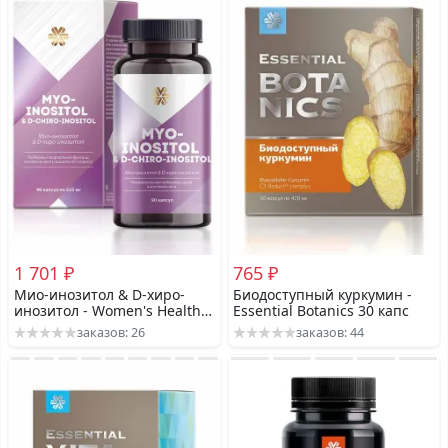
1 701 ₽
765 ₽
Мио-инозитол & D-хиро-
Биодоступный куркумин -
инозитол - Women's Health
Essential Botanics 30 капс
90 капс
заказов: 26
заказов: 44