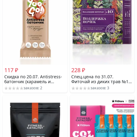
117 ₽
228 ₽
Скидка по 20.07. Antistress-
Спец.цена по 31.07.
батончик (карамель и
Фиточай из диких трав №10
фундук) 25гр. - Yoo Gо
(Поддержка почек) 30
заказов: 2
заказов: 3
пакетиков