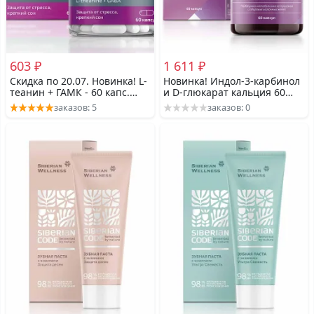
603 ₽
1 611 ₽
Скидка по 20.07. Новинка! L-
Новинка! Индол-3-карбинол
теанин + ГАМК - 60 капс.
и D-глюкарат кальция 60
Essential Amino Acids.
капс- Women's Health
заказов: 5
заказов: 0
Защита от стресса, крепкий
сон.