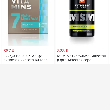
387 ₽
828 ₽
Скидка по 20.07. Альфа-
MSM Метилсульфонилметан
липоевая кислота 60 капс -
(Органическая сера) -
Essential Vitamins
Fitness Catalyst 90 капс
заказов: 72
заказов: 22