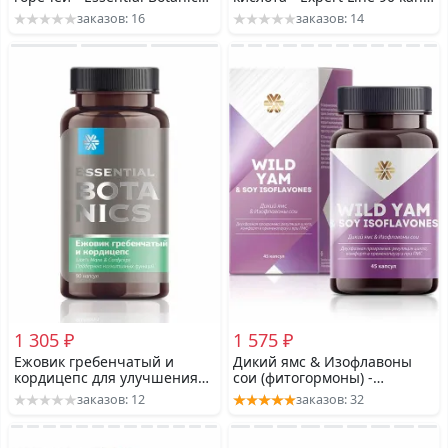
30 капс
(крем для рук на выбор из 3-
заказов: 16
заказов: 14
х)
1 305 ₽
1 575 ₽
Ежовик гребенчатый и
Дикий ямс & Изофлавоны
кордицепс для улучшения
сои (фитогормоны) -
когнитивных функций 90
Women's Health 45 капс
заказов: 12
заказов: 32
капс