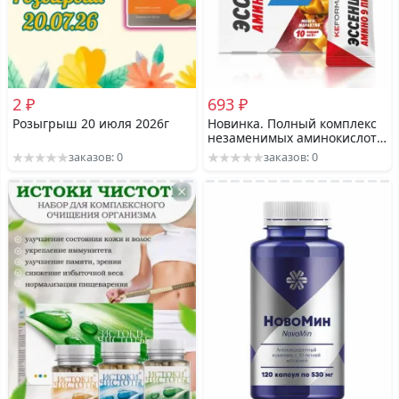
2 ₽
693 ₽
Розыгрыш 20 июля 2026г
Новинка. Полный комплекс
незаменимых аминокислот
Essential Amino 9 PRO /
заказов: 0
заказов: 0
Эссеншиал Амино 9 ПРО, 10
порций по 8 г