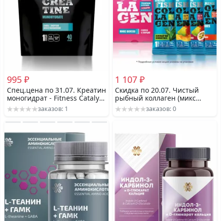
995 ₽
1 107 ₽
Спец.цена по 31.07. Креатин
Скидка по 20.07. Чистый
моногидрат - Fitness Catalyst
рыбный коллаген (микс
200 гр
вкусов) Fitness Catalyst 12
заказов: 1
заказов: 0
саше