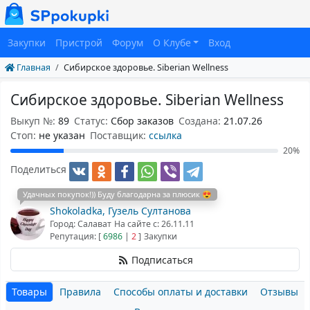
Закупки
Пристрой
Форум
О Клубе
Вход
Главная
Сибирское здоровье. Siberian Wellness
Сибирское здоровье. Siberian Wellness
Выкуп №:
89
Статус:
Сбор заказов
Создана:
21.07.26
Cтоп:
не указан
Поставщик:
ссылка
20%
Поделиться
Удачных покупок!)) Буду благодарна за плюсик 😍
Shokoladka, Гузель Султанова
Город: Салават
На сайте с: 26.11.11
Репутация: [
6986
|
2
]
Закупки
Подписаться
Товары
Правила
Способы оплаты и доставки
Отзывы