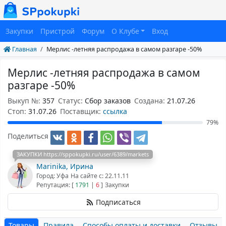
Закупки
Пристрой
Форум
О Клубе
Вход
Главная
Мерлис -летняя распродажа в самом разгаре -50%
Мерлис -летняя распродажа в самом
разгаре -50%
Выкуп №:
357
Статус:
Сбор заказов
Создана:
21.07.26
Cтоп:
31.07.26
Поставщик:
ссылка
79%
Поделиться
ЗАКУПКИ https://sppokupki.ru/user/6389/markets
Marinika, Ирина
Город: Уфа
На сайте с: 22.11.11
Репутация: [
1791
|
6
]
Закупки
Подписаться
Товары
Правила
Способы оплаты и доставки
Отзывы