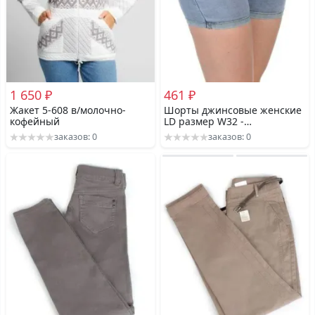
1 650 ₽
461 ₽
Жакет 5-608 в/молочно-
Шорты джинсовые женские
кофейный
LD размер W32 -
44/46российский
заказов: 0
заказов: 0