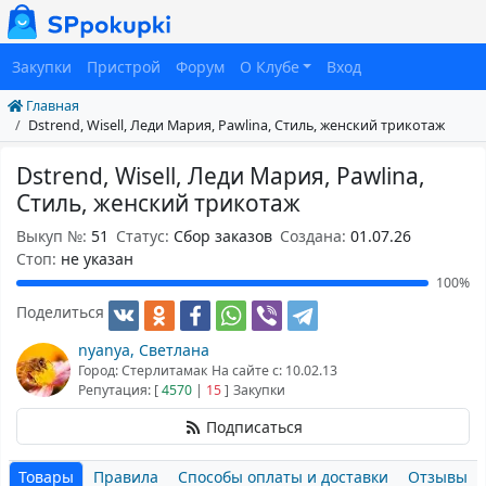
Закупки
Пристрой
Форум
О Клубе
Вход
Главная
Dstrend, Wisell, Леди Мария, Pawlina, Стиль, женский трикотаж
Dstrend, Wisell, Леди Мария, Pawlina,
Стиль, женский трикотаж
Выкуп №:
51
Статус:
Сбор заказов
Создана:
01.07.26
Cтоп:
не указан
100%
Поделиться
nyanya, Светлана
Город: Стерлитамак
На сайте с: 10.02.13
Репутация: [
4570
|
15
]
Закупки
Подписаться
Товары
Правила
Способы оплаты и доставки
Отзывы