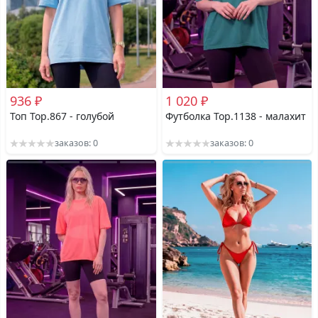
936 ₽
1 020 ₽
Топ Top.867 - голубой
Футболка Top.1138 - малахит
заказов: 0
заказов: 0