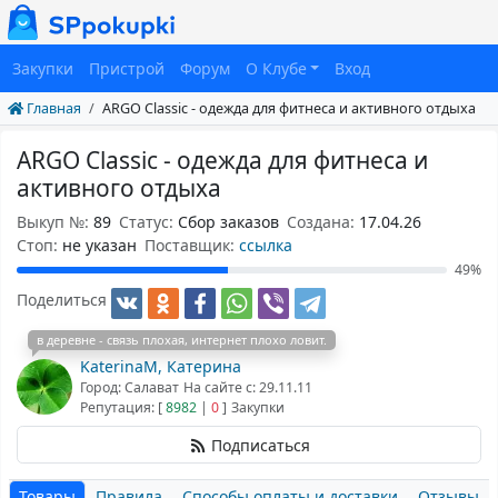
Закупки
Пристрой
Форум
О Клубе
Вход
Главная
ARGO Classic - одежда для фитнеса и активного отдыха
ARGO Classic - одежда для фитнеса и
активного отдыха
Выкуп №:
89
Статус:
Сбор заказов
Создана:
17.04.26
Cтоп:
не указан
Поставщик:
ссылка
49%
Поделиться
в деревне - связь плохая, интернет плохо ловит.
KaterinaM, Катерина
Город: Салават
На сайте с: 29.11.11
Репутация: [
8982
|
0
]
Закупки
Подписаться
Товары
Правила
Способы оплаты и доставки
Отзывы