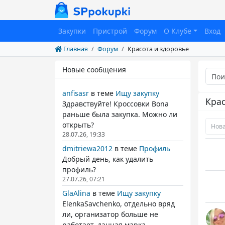
Закупки
Пристрой
Форум
О Клубе
Вход
Главная
Форум
Красота и здоровье
Новые сообщения
anfisasr
в теме
Ищу закупку
Крас
Здравствуйте! Кроссовки Bona
раньше была закупка. Можно ли
открыть?
Нова
28.07.26, 19:33
dmitriewa2012
в теме
Профиль
Добрый день, как удалить
профиль?
27.07.26, 07:21
GlaAlina
в теме
Ищу закупку
ElenkaSavchenko, отдельно вряд
ли, организатор больше не
работает. данная марка