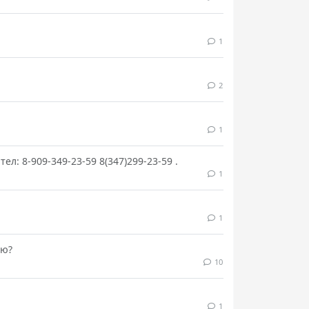
1
2
1
л: 8-909-349-23-59 8(347)299-23-59 .
1
1
ию?
10
1