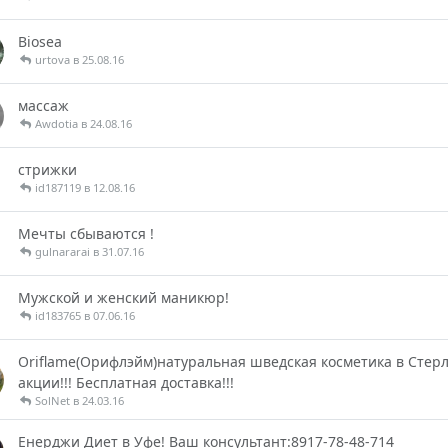
Biosea
urtova в 25.08.16
массаж
Awdotia в 24.08.16
стрижки
id187119 в 12.08.16
Мечты сбываются !
gulnararai в 31.07.16
Мужской и женский маникюр!
id183765 в 07.06.16
Oriflame(Орифлэйм)натуральная шведская косметика в Стерли
акции!!! Бесплатная доставка!!!
SolNet в 24.03.16
Енерджи Диет в Уфе! Ваш консультант:8917-78-48-714