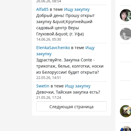
26.06.26, 08:54
Alfa85
в теме
Ищу закупку
Добрый день! Прошу открыт
закупку &quot;Крупнейший
садовый центр Веры
Глуховой.&quot; (г. Уфа)
14.06.26, 05:30
ElenkaSavchenko
в теме
Ищу
закупку
Здраствуйте. Закупка Conte -
трикотаж, белье, колготки, носки
из Белоруссии! будет открыта?
22.05.26, 14:51
Swetin
в теме
Ищу закупку
Девочки, Тайская закупка есть?
21.05.26, 17:24
Следующая страница