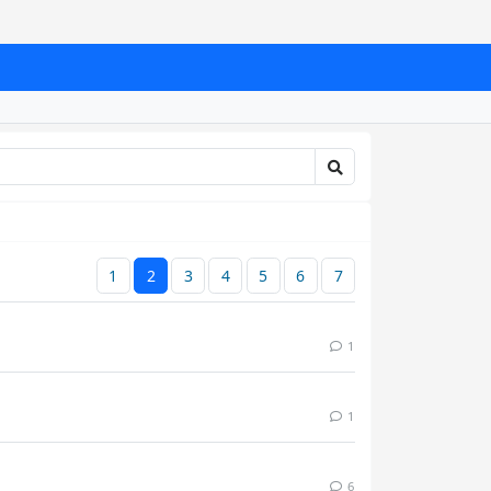
1
2
3
4
5
6
7
1
1
6