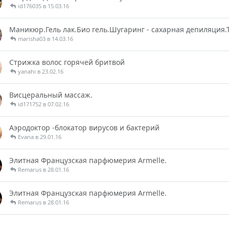
id176035 в 15.03.16
Маникюр.Гель лак.Био гель.Шугаринг - сахарная депиляция.
marisha03 в 14.03.16
Cтрижка волос горячей бритвой
yanahi в 23.02.16
Висцеральный массаж.
id171752 в 07.02.16
Аэродоктор -блокатор вирусов и бактерий
Evana в 29.01.16
Элитная Французская парфюмерия Armelle.
Remarus в 28.01.16
Элитная Французская парфюмерия Armelle.
Remarus в 28.01.16