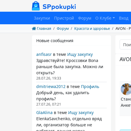
Закупки
Пристрой
Форум
О Клубе
Вход
Главная
Форум
Красота и здоровье
AVON - 
Новые сообщения
anfisasr
в теме
Ищу закупку
AVON
Здравствуйте! Кроссовки Bona
раньше была закупка. Можно ли
открыть?
28.07.26, 19:33
dmitriewa2012
в теме
Профиль
Добрый день, как удалить
профиль?
Стан
27.07.26, 07:21
Анке
GlaAlina
в теме
Ищу закупку
ElenkaSavchenko, отдельно вряд
ли, организатор больше не
работает. данная марка