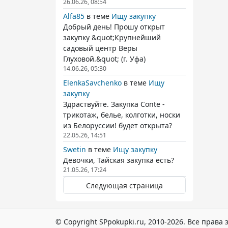
26.06.26, 08:54
Alfa85
в теме
Ищу закупку
Добрый день! Прошу открыт
закупку &quot;Крупнейший
садовый центр Веры
Глуховой.&quot; (г. Уфа)
14.06.26, 05:30
ElenkaSavchenko
в теме
Ищу
закупку
Здраствуйте. Закупка Conte -
трикотаж, белье, колготки, носки
из Белоруссии! будет открыта?
22.05.26, 14:51
Swetin
в теме
Ищу закупку
Девочки, Тайская закупка есть?
21.05.26, 17:24
Следующая страница
© Copyright SPpokupki.ru, 2010-2026. Все прав