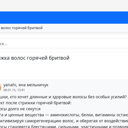
 волос горячей бритвой
жка волос горячей бритвой
yanahi, яна мельничук
08.01.15, 13:41
шки, кто хочет длинные и здоровые волосы без особых усилий? 
кт после стрижки горячей бритвой:
осы долго не секутся
ага и ценные вещества — аминокислоты, белки, витамины остаю
 активизируя саморегенерацию волос, и оберегая от воздейств
лосы становятся блестящими, сильными, эластичными и позвол