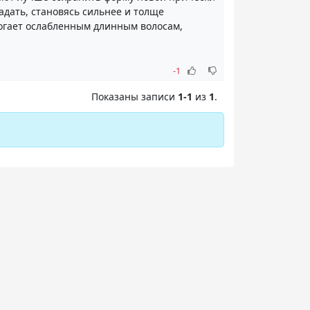
адать, становясь сильнее и толще
могает ослабленным длинным волосам,
-1
Показаны записи
1-1
из
1
.