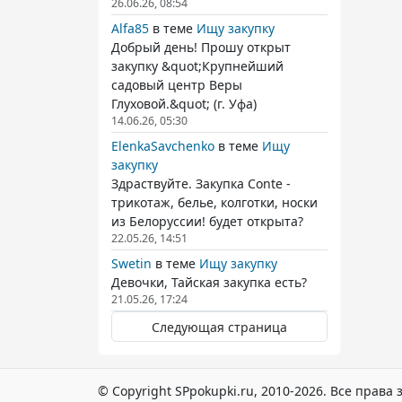
26.06.26, 08:54
Alfa85
в теме
Ищу закупку
Добрый день! Прошу открыт
закупку &quot;Крупнейший
садовый центр Веры
Глуховой.&quot; (г. Уфа)
14.06.26, 05:30
ElenkaSavchenko
в теме
Ищу
закупку
Здраствуйте. Закупка Conte -
трикотаж, белье, колготки, носки
из Белоруссии! будет открыта?
22.05.26, 14:51
Swetin
в теме
Ищу закупку
Девочки, Тайская закупка есть?
21.05.26, 17:24
Следующая страница
© Copyright SPpokupki.ru, 2010-2026. Все прав