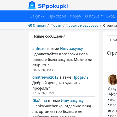
Закупки
Пристрой
Форум
О Клубе
Вход
Главная
Форум
Красота и здоровье
Cтрижка
Новые сообщения
anfisasr
в теме
Ищу закупку
Cтри
Здравствуйте! Кроссовки Bona
раньше была закупка. Можно ли
открыть?
28.07.26, 19:33
dmitriewa2012
в теме
Профиль
Добрый день, как удалить
профиль?
Деву
27.07.26, 07:21
Эффе
• вол
GlaAlina
в теме
Ищу закупку
• вл
ElenkaSavchenko, отдельно вряд
его,
ли, организатор больше не
• во
работает. данная марка