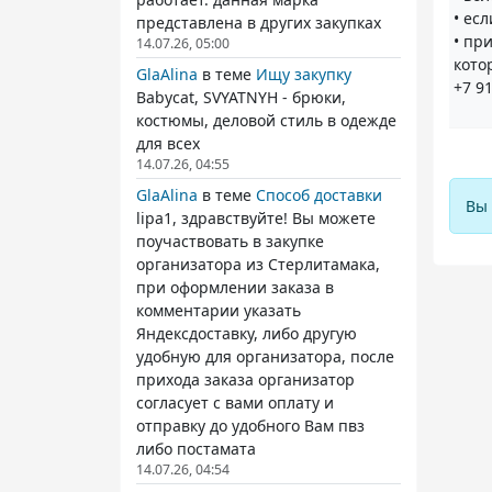
• ес
представлена в других закупках
• пр
14.07.26, 05:00
кото
GlaAlina
в теме
Ищу закупку
+7 91
Babycat, SVYATNYH - брюки,
костюмы, деловой стиль в одежде
для всех
14.07.26, 04:55
GlaAlina
в теме
Способ доставки
Вы 
lipa1, здравствуйте! Вы можете
поучаствовать в закупке
организатора из Стерлитамака,
при оформлении заказа в
комментарии указать
Яндексдоставку, либо другую
удобную для организатора, после
прихода заказа организатор
согласует с вами оплату и
отправку до удобного Вам пвз
либо постамата
14.07.26, 04:54