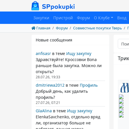
Закупки
Пристрой
Форум
О Клубе
Вход
Главная
Форум
Совместные покупки Тверь
Новые сообщения
anfisasr
в теме
Ищу закупку
Трик
Здравствуйте! Кроссовки Bona
раньше была закупка. Можно ли
открыть?
28.07.26, 19:33
dmitriewa2012
в теме
Профиль
Добрый день, как удалить
профиль?
27.07.26, 07:21
GlaAlina
в теме
Ищу закупку
ElenkaSavchenko, отдельно вряд
ли, организатор больше не
работает. данная марка