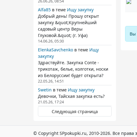
26.06.26, 08:54
Alfa85
в теме
Ищу закупку
Добрый день! Прошу открыт
закупку &quot;Крупнейший
садовый центр Веры
Вы 
Глуховой.&quot; (г. Уфа)
14.06.26, 05:30
ElenkaSavchenko
в теме
Ищу
закупку
Здраствуйте. Закупка Conte -
трикотаж, белье, колготки, носки
из Белоруссии! будет открыта?
22.05.26, 14:51
Swetin
в теме
Ищу закупку
Девочки, Тайская закупка есть?
21.05.26, 17:24
Следующая страница
© Copyright SPpokupki.ru, 2010-2026. Все прав