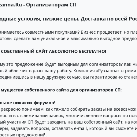
zanna.Ru - Организаторам СП
одные условия, низкие цены. Доставка по всей Ро
анимаетесь совместными покупками? Бизнес процветает, но пл
отовы сделать вам уникальное и максимально выгодное предл
 СОБСТВЕННЫЙ САЙТ АБСОЛЮТНО БЕСПЛАТНО!
му это предложение будет выгодным для организаторов? Как ми
рый облегчит в разы вашу работу. Компания «Руззанна» стремит
оединившись в нашу дружную семью, вы гарантировано стане
мущества собственного сайта для организаторов СП:
ольше никаких форумов!
рекрасно понимаем, как тяжело собирать заказы на всевозмож
ности в отслеживании заявок, многочисленные вопросы по пов
ый участник СП будет заходить на ваш собственный сайт, на ко
еры, задавать вопросы, оставлять e-mail, который вы сможете 
ресных предложений.