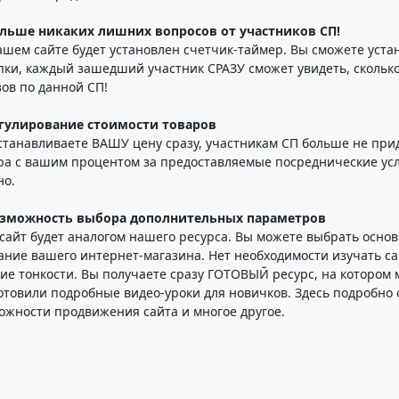
ольше никаких лишних вопросов от участников СП!
ашем сайте будет установлен счетчик-таймер. Вы сможете уст
пки, каждый зашедший участник СРАЗУ сможет увидеть, скольк
зов по данной СП!
егулирование стоимости товаров
станавливаете ВАШУ цену сразу, участникам СП больше не прид
ра с вашим процентом за предоставляемые посреднические усл
но.
озможность выбора дополнительных параметров
сайт будет аналогом нашего ресурса. Вы можете выбрать основ
ание вашего интернет-магазина. Нет необходимости изучать сай
ие тонкости. Вы получаете сразу ГОТОВЫЙ ресурс, на котором 
отовили подробные видео-уроки для новичков. Здесь подробно 
ожности продвижения сайта и многое другое.