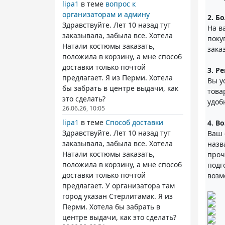
lipa1
в теме
вопрос к
организаторам и админу
2. Б
Здравствуйте. Лет 10 назад тут
На в
заказывала, забыла все. Хотела
поку
Натали костюмы заказать,
зака
положила в корзину, а мне способ
доставки только почтой
3. Р
предлагает. Я из Перми. Хотела
Вы у
бы забрать в центре выдачи, как
това
это сделать?
удоб
26.06.26, 10:05
lipa1
в теме
Способ доставки
4. В
Здравствуйте. Лет 10 назад тут
Ваш 
заказывала, забыла все. Хотела
назв
Натали костюмы заказать,
проч
положила в корзину, а мне способ
подг
доставки только почтой
возм
предлагает. У организатора там
город указан Стерлитамак. Я из
Перми. Хотела бы забрать в
центре выдачи, как это сделать?