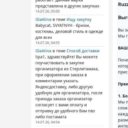
Ruz
представлена в других закупках
14.07.26, 05:00
Выг
GlaAlina
в теме
Ищу закупку
Babycat, SVYATNYH - брюки,
Вы з
костюмы, деловой стиль в одежде
Мы г
для всех
14.07.26, 04:55
ВАШ
GlaAlina
в теме
Способ доставки
lipa1, здравствуйте! Вы можете
Поче
поучаствовать в закупке
кото
организатора из Стерлитамака,
прис
при оформлении заказа в
комментарии указать
Преи
Яндексдоставку, либо другую
удобную для организатора, после
1. Б
прихода заказа организатор
Мы п
согласует с вами оплату и
слож
отправку до удобного Вам пвз
кажд
либо постамата
разм
14.07.26, 04:54
инте