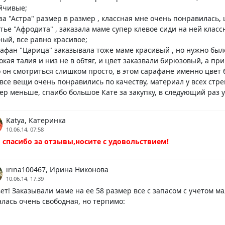
йчивые;
уза "Астра" размер в размер , классная мне очень понравилась, 
атье "Афродита" , заказала маме супер клевое сиди на ней клас
ный, все равно красивое;
рафан "Царица" заказывала тоже маме красивый , но нужно было
окая талия и низ не в обтяг, и цвет заказвали бирюзовый, а п
о он смотриться слишком просто, в этом сарафане именно цвет 
все вещи очень понравились по качеству, материал у всех стре
ер меньше, спаибо большое Кате за закупку, в следующий раз 
Katya, Катеринка
10.06.14, 07:58
 спасибо за отзывы,носите с удовольствием!
irina100467, Ирина Никонова
10.06.14, 17:39
ет! Заказывали маме на ее 58 размер все с запасом с учетом м
алась очень свободная, но терпимо: