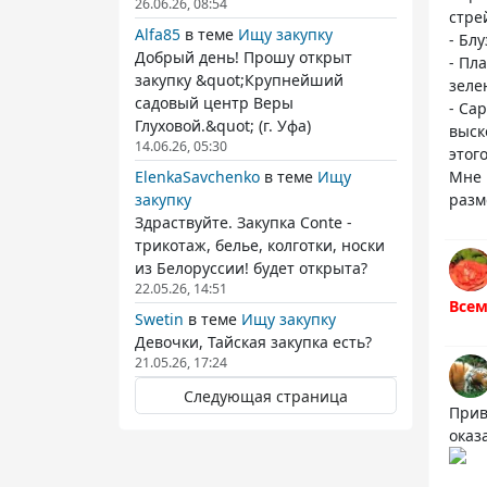
26.06.26, 08:54
стре
Alfa85
в теме
Ищу закупку
- Бл
Добрый день! Прошу открыт
- Пл
закупку &quot;Крупнейший
зеле
садовый центр Веры
- Са
Глуховой.&quot; (г. Уфа)
выск
14.06.26, 05:30
этог
ElenkaSavchenko
в теме
Ищу
Мне 
закупку
разм
Здраствуйте. Закупка Conte -
трикотаж, белье, колготки, носки
из Белоруссии! будет открыта?
22.05.26, 14:51
Всем
Swetin
в теме
Ищу закупку
Девочки, Тайская закупка есть?
21.05.26, 17:24
Следующая страница
Прив
оказ