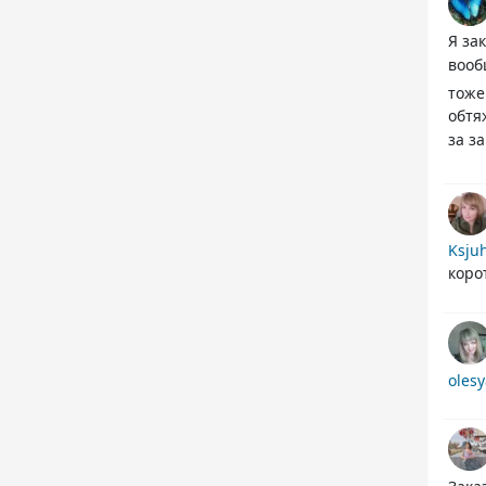
Я за
вооб
тоже
обтя
за з
Ksju
коро
oles