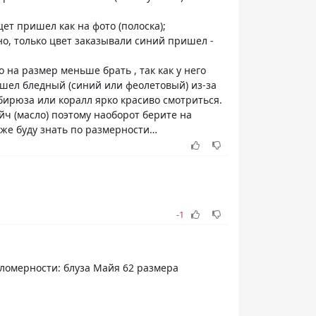
цет пришел как на фото (полоска);
сно, только цвет заказывали синий пришел -
 на размер меньше брать , так как у него
ришел бледный (синий или феолетовый) из-за
бирюза или коралл ярко красиво смотриться.
йч (масло) поэтому наоборот берите на
уже буду знать по размерности…
-1
аломерности: блуза Майя 62 размера