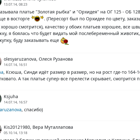
13.07.14, 08:23
казывала платье "Золотая рыбка" и "Орхидея" на ОГ 125 - ОБ 128
ще в восторге
. (Пересорт был по Орхидее по цвету, зака
 хорошо смотрится), качество у обоих платьев хорошее, все шв
жку, я боялась что будет видать мой послебеременный животик,
акупку, буду заказывать еще
olesyaruzanova, Олеся Рузанова
14.07.14, 16:51
ha
, Ксюша, Синди идёт размер в размер, но на рост где-то 164-1
тковато. А так платье супер-все прелести скрывает, смотрится п
Ksjuha
14.07.14, 16:57
yaruzanova
, спасибо)
Kis20121980, Вера Муталлапова
05.10.14, 13:18