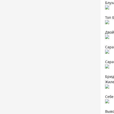
Блуз
Топ 
Двой
Сара
Сара
Брид
Жиле
Себе
Выво