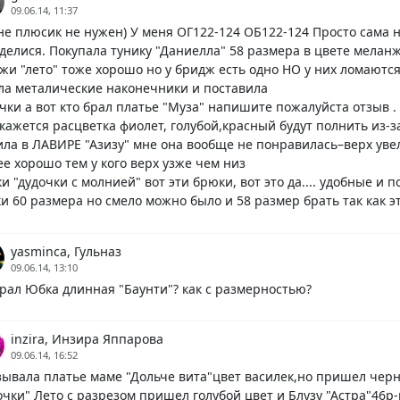
09.06.14, 11:37
не плюсик не нужен) У меня ОГ122-124 ОБ122-124 Просто сама 
делися. Покупала тунику "Даниелла" 58 размера в цвете меланж
жи "лето" тоже хорошо но у бридж есть одно НО у них ломаютс
ла металические наконечники и поставила
чки а вот кто брал платье "Муза" напишите пожалуйста отзыв .
кажется расцветка фиолет, голубой,красный будут полнить из-з
ла в ЛАВИРЕ "Азизу" мне она вообще не понравилась–верх увел
ее хорошо тем у кого верх узже чем низ
и "дудочки с молнией" вот эти брюки, вот это да.... удобные и п
и 60 размера но смело можно было и 58 размер брать так как э
yasminca, Гульназ
09.06.14, 13:10
брал Юбка длинная "Баунти"? как с размерностью?
inzira, Инзира Яппарова
09.06.14, 16:52
зывала платье маме "Дольче вита"цвет василек,но пришел черн
очки" Лето с разрезом пришел голубой цвет и Блузу "Астра"46р-