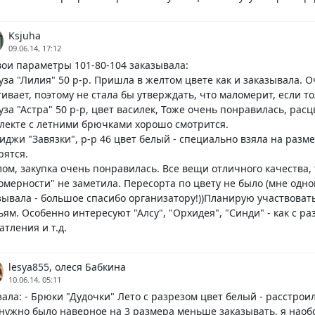
Ksjuha
09.06.14, 17:12
вои параметры 101-80-104 заказывала:
луза "Лилия" 50 р-р. Пришла в желтом цвете как и заказывала. О
гивает, поэтому не стала бы утверждать, что маломерит, если то
луза "Астра" 50 р-р, цвет василек, Тоже очень понравилась, расц
лекте с летними брючками хорошо смотрится.
риджи "Завязки", р-р 46 цвет белый - специально взяла на раз
рятся.
лом, закупка очень понравилась. Все вещи отличного качества, 
омерности" не заметила. Пересорта по цвету не было (мне одной
зывала - большое спасибо организатору!))Планирую участвовать
ьям. Особенно интересуют "Алсу", "Орхидея", "Синди" - как с р
атления и т.д.
lesya855, олеся Бабкина
10.06.14, 05:11
зала: - Брюки "Дудочки" Лето с разрезом цвет белый - расстро
нужно было наверное на 3 размера меньше заказывать, я наобо