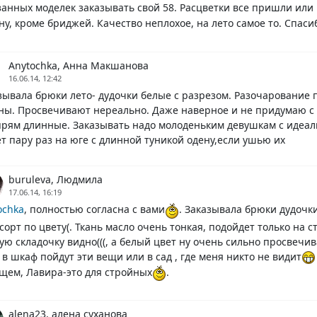
занных моделек заказывать свой 58. Расцветки все пришли или и
ну, кроме бриджей. Качество неплохое, на лето самое то. Спасибо
Anytochka, Анна Макшанова
16.06.14, 12:42
зывала брюки лето- дудочки белые с разрезом. Разочарование 
ны. Просвечивают нереально. Даже наверное и не придумаю с 
прям длинные. Заказывать надо молоденьким девушкам с идеал
т пару раз на юге с длинной туникой одену,если ушью их
buruleva, Людмила
17.06.14, 16:19
ochka
, полностью согласна с вами
. Заказывала брюки дудочк
сорт по цвету(. Ткань масло очень тонкая, подойдет только на 
ую складочку видно(((, а белый цвет ну очень сильно просвечи
 в шкаф пойдут эти вещи или в сад , где меня никто не видит
щем, Лавира-это для стройных
.
alena23, алена суханова