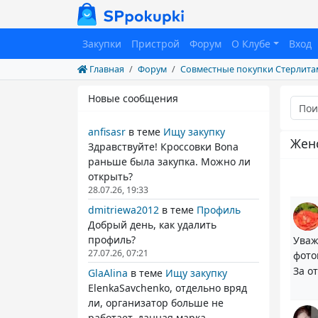
Закупки
Пристрой
Форум
О Клубе
Вход
Главная
Форум
Совместные покупки Стерлита
Новые сообщения
anfisasr
в теме
Ищу закупку
Женс
Здравствуйте! Кроссовки Bona
раньше была закупка. Можно ли
открыть?
28.07.26, 19:33
dmitriewa2012
в теме
Профиль
Добрый день, как удалить
профиль?
Уваж
27.07.26, 07:21
фото
За о
GlaAlina
в теме
Ищу закупку
ElenkaSavchenko, отдельно вряд
ли, организатор больше не
работает. данная марка