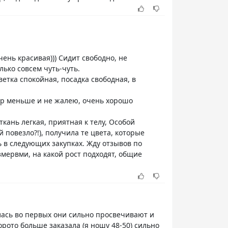
чень красивая))) Сидит свободно, не
лько совсем чуть-чуть.
ветка спокойная, посадка свободная, в
мер меньше и не жалею, очень хорошо
ткань легкая, приятная к телу, Особой
 повезло?!), получила те цвета, которые
 в следующих закупках. Жду отзывов по
азмервми, на какой рост подходят, общие
илась во первых они сильно просвечивают и
рото больше заказала (я ношу 48-50) сильно