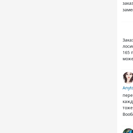
зака
заме
Зака
лоси
165 
може
Anyt
пере
кажд
тоже
Вооб