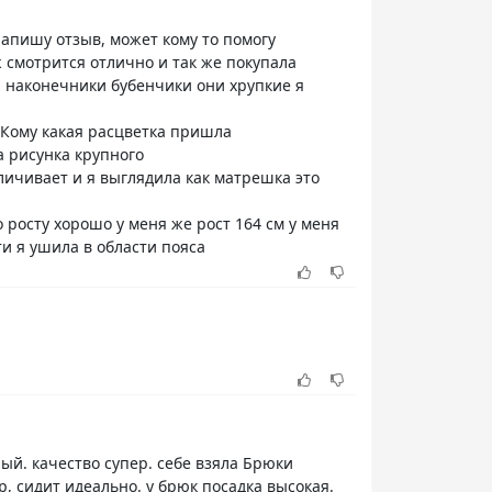
напишу отзыв, может кому то помогу
 смотрится отлично и так же покупала
я наконечники бубенчики они хрупкие я
 Кому какая расцветка пришла
а рисунка крупного
ичивает и я выглядила как матрешка это
о росту хорошо у меня же рост 164 см у меня
ти я ушила в области пояса
ый. качество супер. себе взяла Брюки
р, сидит идеально. у брюк посадка высокая.