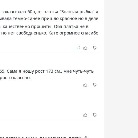
 заказывала 60р, от платья "Золотая рыбка" я
зывала темно-синее пришло красное но в деле
ы качественно прошиты. Оба платья не в
 но нет свободненько. Кате огромное спасибо
+2
65. Сама я ношу рост 173 см., мне чуть-чуть
росто классно.