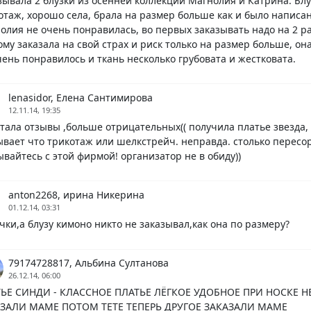
зывала 2 блузки из осенней коллекции Магнолия и Катрина. Бл
отаж, хорошо села, брала на размер больше как и было написано
олия не очень понравилась, во первых заказывать надо на 2 ра
ому заказала на свой страх и риск только на размер больше, он
чень понравилось и ткань несколько грубовата и жестковата.
lenasidor, Елена Сантимирова
12.11.14, 19:35
тала отзывы ,больше отрицательных(( получила платье звезда,
ывает что трикотаж или шелкстрейч. неправда. столько пересор
ывайтесь с этой фирмой! организатор не в обиду))
anton2268, ирина Никерина
01.12.14, 03:31
чки,а блузу кимоно никто не заказывал,как она по размеру?
79174728817, Альбина Султанова
26.12.14, 06:00
ЬЕ СИНДИ - КЛАССНОЕ ПЛАТЬЕ ЛЁГКОЕ УДОБНОЕ ПРИ НОСКЕ 
ЗАЛИ МАМЕ ПОТОМ ТЕТЕ ТЕПЕРЬ ДРУГОЕ ЗАКАЗАЛИ МАМЕ