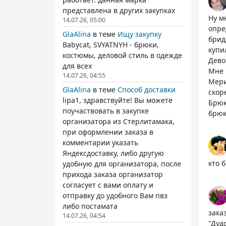
представлена в других закупках
Ну м
14.07.26, 05:00
опре
GlaAlina
в теме
Ищу закупку
брид
Babycat, SVYATNYH - брюки,
купи
костюмы, деловой стиль в одежде
Дево
для всех
Мне 
14.07.26, 04:55
Мери
GlaAlina
в теме
Способ доставки
скор
lipa1, здравствуйте! Вы можете
Брюк
поучаствовать в закупке
брюк
организатора из Стерлитамака,
при оформлении заказа в
комментарии указать
Яндексдоставку, либо другую
кто 
удобную для организатора, после
прихода заказа организатор
согласует с вами оплату и
отправку до удобного Вам пвз
либо постамата
зака
14.07.26, 04:54
"Дуд