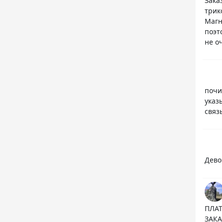
Зака
трик
Магн
поэт
не о
почи
указ
связ
Дево
ПЛАТ
ЗАКА