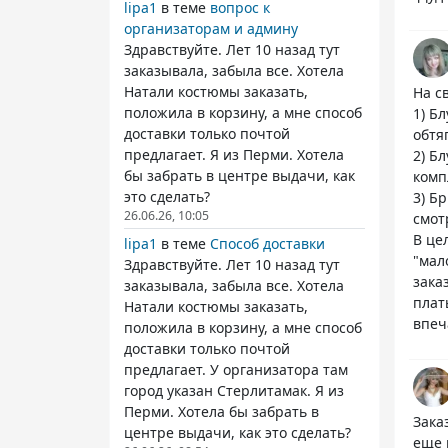
lipa1
в теме
вопрос к
организаторам и админу
Здравствуйте. Лет 10 назад тут
заказывала, забыла все. Хотела
Натали костюмы заказать,
На с
положила в корзину, а мне способ
1) Б
доставки только почтой
обтя
предлагает. Я из Перми. Хотела
2) Б
бы забрать в центре выдачи, как
комп
это сделать?
3) Б
26.06.26, 10:05
смот
В це
lipa1
в теме
Способ доставки
"мал
Здравствуйте. Лет 10 назад тут
зака
заказывала, забыла все. Хотела
плат
Натали костюмы заказать,
впеч
положила в корзину, а мне способ
доставки только почтой
предлагает. У организатора там
город указан Стерлитамак. Я из
Перми. Хотела бы забрать в
Зака
центре выдачи, как это сделать?
еще 