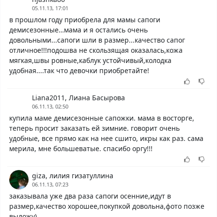
05.11.13, 17:01
в прошлом году приобрела для мамы сапоги
демисезонные…мама и я остались очень
довольными...сапоги шли в размер...качество сапог
отличное!!!подошва не скользящая оказалась,кожа
мягкая,швы ровные,каблук устойчивый,колодка
удобная....так что девочки приобретайте!
Liana2011, Лиана Басырова
06.11.13, 02:50
купила маме демисезонные сапожки. мама в восторге,
теперь просит заказать ей зимние. говорит очень
удобные, все прямо как на нее сшито, икры как раз. сама
мерила, мне большеватые. спасибо оргу!!!
giza, лилия гизатуллина
06.11.13, 07:23
заказывала уже два раза сапоги осенние,идут в
размер,качество хорошее,покупкой довольна,фото позже
выложу)