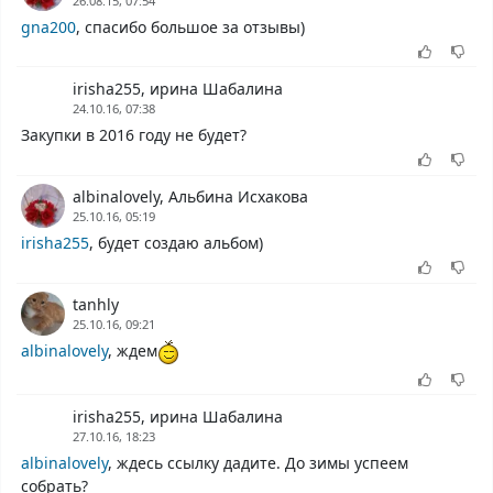
26.08.15, 07:54
gna200
, спасибо большое за отзывы)
irisha255, ирина Шабалина
24.10.16, 07:38
Закупки в 2016 году не будет?
albinalovely, Альбина Исхакова
25.10.16, 05:19
irisha255
, будет создаю альбом)
tanhly
25.10.16, 09:21
albinalovely
, ждем
irisha255, ирина Шабалина
27.10.16, 18:23
albinalovely
, ждесь ссылку дадите. До зимы успеем
собрать?