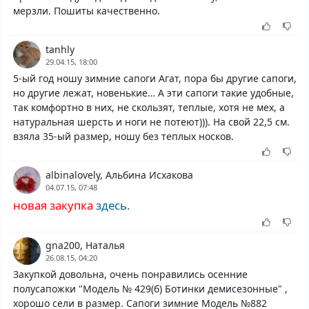
мерзли. Пошиты качественно.
tanhly
29.04.15, 18:00
5-ый год ношу зимние сапоги Агат, пора бы другие сапоги,
но другие лежат, новенькие… А эти сапоги такие удобные,
так комфортно в них, не скользят, теплые, хотя не мех, а
натуральная шерсть и ноги не потеют))). На свой 22,5 см.
взяла 35-ый размер, ношу без теплых носков.
albinalovely, Альбина Исхакова
04.07.15, 07:48
новая закупка
здесь.
gna200, Наталья
26.08.15, 04:20
Закупкой довольна, очень понравились осенние
полусапожки "Модель № 429(б) Ботинки демисезонные" ,
хорошо сели в размер. Сапоги зимние Модель №882