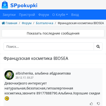
Закупки
Пристрой
Форум
О Клубе
Вход
Главная
Форум
Болталочка
Французская косметика BIOSEA
Показать последние сообщения
Французская косметика BIOSEA
albishenka, альбина абдракипова
20.12.17, 03:27
Девочки))кого интересует
натуральная,безопасная,гипоалергенная
косметика,звоните 89177888790.Альбина.Хорошие скидки