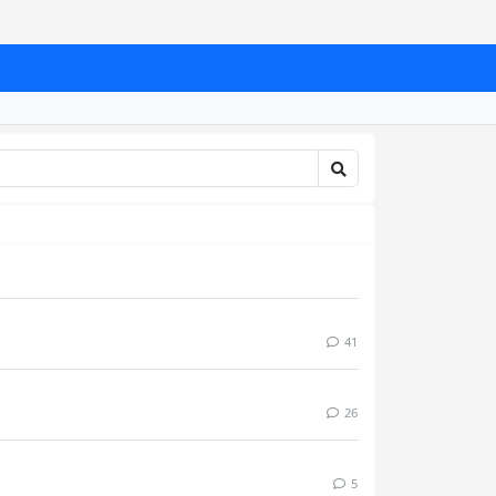
41
26
5