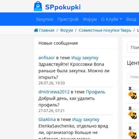
Закупки
Пристрой
Форум
О Клубе
Вход
Главная
Форум
Совместные покупки Тверь
Новые сообщения
anfisasr
в теме
Ищу закупку
Цен
Здравствуйте! Кроссовки Bona
раньше была закупка. Можно ли
открыть?
Нова
28.07.26, 19:33
dmitriewa2012
в теме
Профиль
Добрый день, как удалить
профиль?
27.07.26, 07:21
GlaAlina
в теме
Ищу закупку
ElenkaSavchenko, отдельно вряд
ли, организатор больше не
работает. данная марка