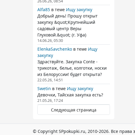
26.06.26, 08:54
Alfa85
в теме
Ищу закупку
Добрый день! Прошу открыт
закупку &quot;Крупнейший
садовый центр Веры
Глуховой.&quot; (г. Уфа)
14.06.26, 05:30
ElenkaSavchenko
в теме
Ищу
закупку
Здраствуйте. Закупка Conte -
трикотаж, белье, колготки, носки
из Белоруссии! будет открыта?
22.05.26, 14:51
Swetin
в теме
Ищу закупку
Девочки, Тайская закупка есть?
21.05.26, 17:24
Следующая страница
© Copyright SPpokupki.ru, 2010-2026. Все прав